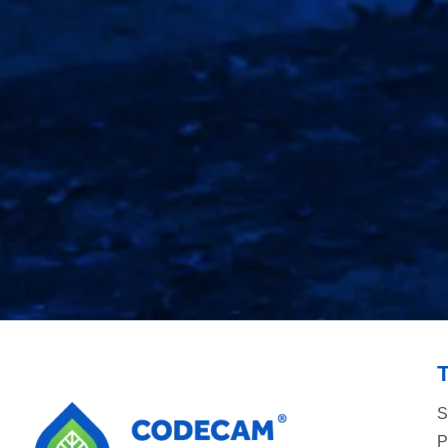
Codecam - C
Nueva presentación de los kits de 
Tanque
S
P