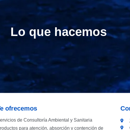
Lo que hacemos
ontrol de Derrames y Consultoría A
Tanques para contención
Nuevos Kits
8 gal y 15 gal de absorción. Caja en material plastificado, reflec
s para contención de derrames desde 1.000 gal hasta 20.000 
Codecam - Control de Derrames y Consultoría Ambiental
Te ofrecemos
Co
ervicios de Consultoría Ambiental y Sanitaria
roductos para atención, absorción y contención de